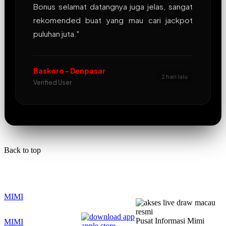
Bonus selamat datangnya juga jelas, sangat
rekomended buat yang mau cari jackpot
puluhan juta."
Baskoro - Denpasar
2 hari lalu
Verified User
Back to top
Product
Butuh
Unduh
Akses & Layanan
Info
Aplikasi
Resmi MIMI303
MIMI
Menang?
MMIMI303
Hubungi
Pusat Informasi Mimi
MIMI