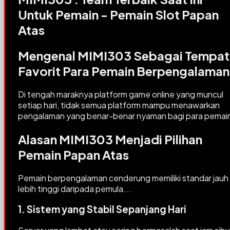
Untuk Pemain - Pemain Slot Papan
Atas
Mengenal MIMI303 Sebagai Tempat
Favorit Para Pemain Berpengalaman
Di tengah maraknya platform game online yang muncul
setiap hari, tidak semua platform mampu menawarkan
pengalaman yang benar-benar nyaman bagi para pemain
Alasan MIMI303 Menjadi Pilihan
Pemain Papan Atas
Pemain berpengalaman cenderung memiliki standar jauh
lebih tinggi daripada pemula...
1. Sistem yang Stabil Sepanjang Hari