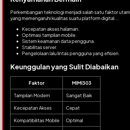
Perkembangan teknologi menjadi salah satu faktor uta
yang memengaruhi kualitas suatu platform digital...
Kecepatan akses halaman.
Optimasi tampilan mobile.
Sistem keamanan data pengguna.
Stabilitas server.
Pengelolaan lalu lintas pengguna yang efisien.
Keunggulan yang Sulit Diabaikan
Faktor
MIMI303
Tampilan Modern
Sangat Baik
Kecepatan Akses
Cepat
Kompatibilitas Mobile
Optimal