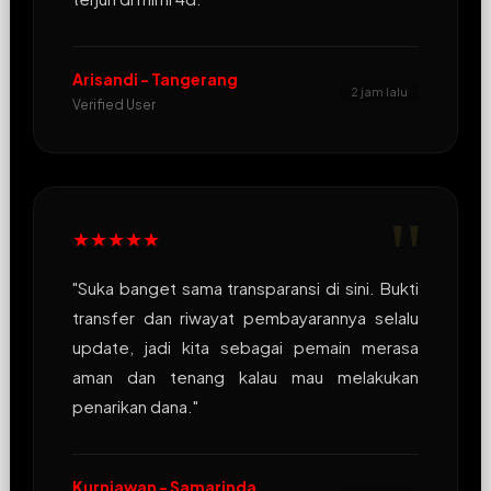
Arisandi - Tangerang
2 jam lalu
Verified User
★★★★★
"Suka banget sama transparansi di sini. Bukti
transfer dan riwayat pembayarannya selalu
update, jadi kita sebagai pemain merasa
aman dan tenang kalau mau melakukan
penarikan dana."
Kurniawan - Samarinda