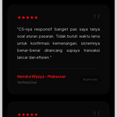
★★★★★
"CS-nya responsif banget pas saya tanya
soal aturan pasaran. Tidak butuh waktu lama
untuk konfirmasi kemenangan, sistemnya
benar-benar dirancang supaya transaksi
lancar dan efisien."
Hendra Wijaya - Makassar
14 jam lalu
Verified User
★★★★★