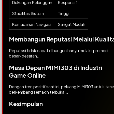
Dukungan Pelanggan
Responsif
Stabilitas Sistem
Tinggi
Kemudahan Navigasi
Sangat Mudah
Membangun Reputasi Melalui Kualit
Reputasi tidak dapat dibangun hanya melalui promosi
besar-besaran...
Masa Depan MIMI303 di Industri
Game Online
Dengan tren positif saat ini, peluang MIMI303 untuk teru
berkembang semakin terbuka...
Kesimpulan