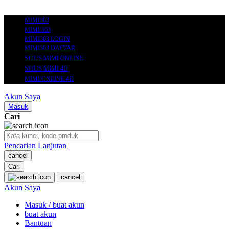
MIMI303
MIMI 303
MIMI303 LOGIN
MIMI303 DAFTAR
SITUS MIMI ONLINE
SITUS MIMI 4D
MIMI ONLINE 4D
Akun Saya
Masuk
Cari
Pencarian Lanjutan
cancel
Cari
cancel
Akun Saya
Masuk / buat akun
buat akun
Bantuan