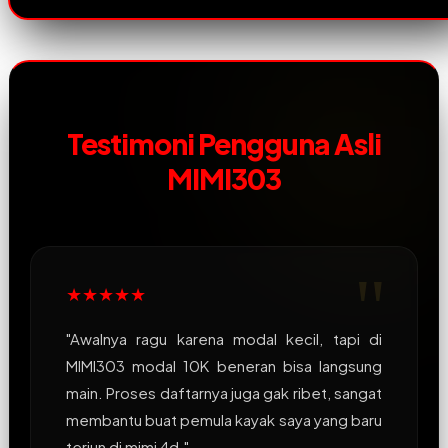
Testimoni Pengguna Asli
MIMI303
★★★★★
"Awalnya ragu karena modal kecil, tapi di
MIMI303 modal 10K beneran bisa langsung
main. Proses daftarnya juga gak ribet, sangat
membantu buat pemula kayak saya yang baru
terjun di mimi 4d."